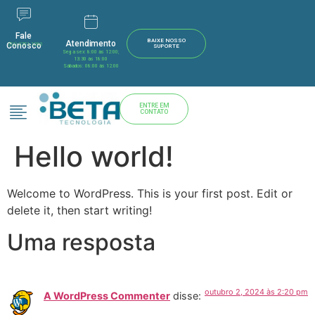
Fale
BAIXE NOSSO
Atendimento
Conosco
(51) 3751-1263
SUPORTE
Seg a sex: 8:00 às 12:00;
13:30 às 18:00
Sábados: 08:00 às 12:00
ENTRE EM
CONTATO
Hello world!
Welcome to WordPress. This is your first post. Edit or
delete it, then start writing!
Uma resposta
outubro 2, 2024 às 2:20 pm
A WordPress Commenter
disse: