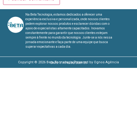
Na Beta Tecnologia, estamos dedicados a oferecer uma
experiência exclusiva e personalizada, onde nossos clientes
podem explorar nossos produtos e esclarecer dúvidas com o
apoio de especialistas altamente capacitados. Inovamos
constantemente para garantir que nossos clientes estejam
sempre à frente no mundo da tecnologia. Junte-se a nós nessa
jornada emocionante e faça parte de uma equipe que busca
superar expectativas a cada dia.
Copyright © 2026 Beta Tecnologia Powered by Ognos Agência
CNPJ: 11474436/0001-39